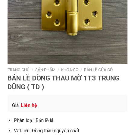
TRANG CHỦ
/
SẢN PHẨM
/
KHÓA CƠ
/
BẢN LỀ CỬA GỖ
BẢN LỀ ĐỒNG THAU MỜ 1T3 TRUNG
DŨNG ( TD )
Giá:
Liên hệ
Phân loại: Bản lề lá
Vật liệu: Đồng thau nguyên chất