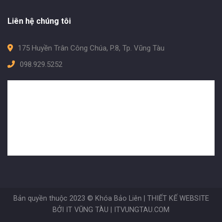
Liên hệ chúng tôi
175 Huyền Trân Công Chúa, P.8, Tp. Vũng Tàu
098.929.5252
Bản quyền thuộc 2023 © Khóa Bảo Liên |
THIẾT KẾ WEBSITE
BỞI IT VŨNG TÀU
|
ITVUNGTAU.COM