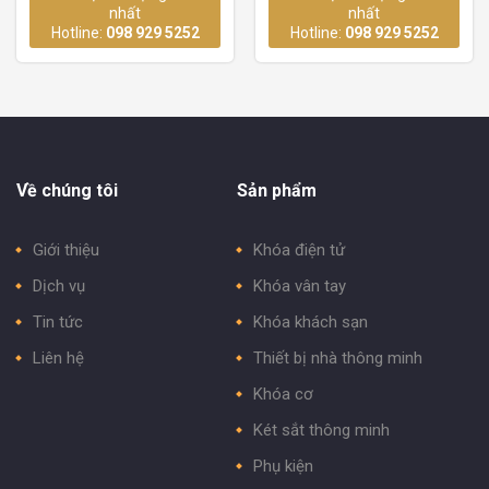
nhất
nhất
Hotline:
098 929 5252
Hotline:
098 929 5252
Về chúng tôi
Sản phẩm
Giới thiệu
Khóa điện tử
Dịch vụ
Khóa vân tay
Tin tức
Khóa khách sạn
Liên hệ
Thiết bị nhà thông minh
Khóa cơ
Két sắt thông minh
Phụ kiện