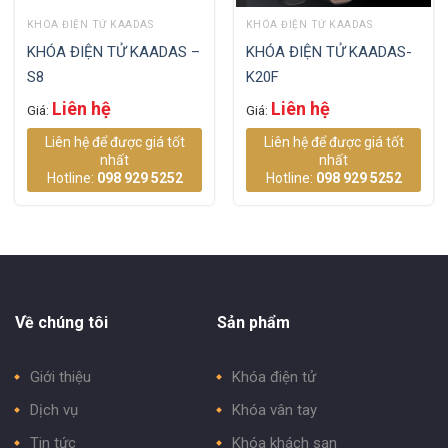
KHÓA ĐIỆN TỬ KAADAS
KHÓA ĐIỆN TỬ KAADAS
KHÓA ĐIỆN TỬ KAADAS –
KHÓA ĐIỆN TỬ KAADAS-
S8
K20F
Liên hệ
Liên hệ
Giá:
Giá:
Liên hệ để được giá tốt
Liên hệ để được giá tốt
nhất
nhất
Hotline:
098 929 5252
Hotline:
098 929 5252
Về chúng tôi
Sản phẩm
Giới thiệu
Khóa điện tử
Dịch vụ
Khóa vân tay
Tin tức
Khóa khách sạn