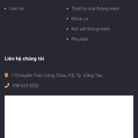
Liên hệ
Thiết bị nhà thông minh
Khóa cơ
Két sắt thông minh
Phụ kiện
Liên hệ chúng tôi
175 Huyền Trân Công Chúa, P.8, Tp. Vũng Tàu
098.929.5252