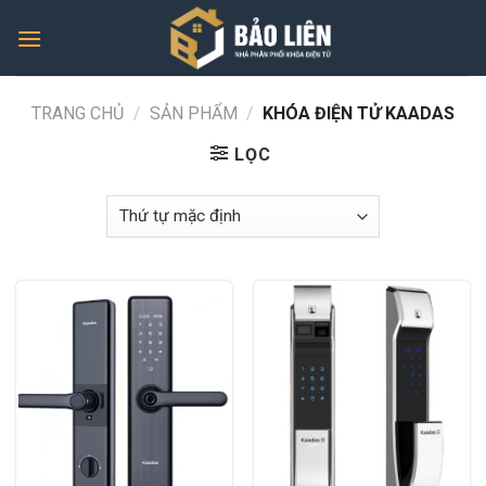
Skip
to
content
TRANG CHỦ
/
SẢN PHẨM
/
KHÓA ĐIỆN TỬ KAADAS
LỌC